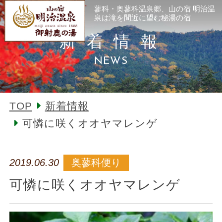
蓼科・奥蓼科温泉郷、山の宿 明治温
泉は滝を間近に望む秘湯の宿
新着情報
NEWS
TOP
新着情報
可憐に咲くオオヤマレンゲ
2019.06.30
奥蓼科便り
可憐に咲くオオヤマレンゲ